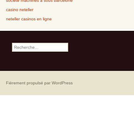
société machines à sous barcelone
casino neteller
neteller casinos en ligne
Recherche pour :
Fièrement propulsé par WordPress