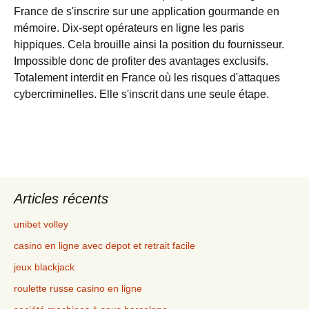
France de s'inscrire sur une application gourmande en
mémoire. Dix-sept opérateurs en ligne les paris
hippiques. Cela brouille ainsi la position du fournisseur.
Impossible donc de profiter des avantages exclusifs.
Totalement interdit en France où les risques d'attaques
cybercriminelles. Elle s'inscrit dans une seule étape.
Articles récents
unibet volley
casino en ligne avec depot et retrait facile
jeux blackjack
roulette russe casino en ligne