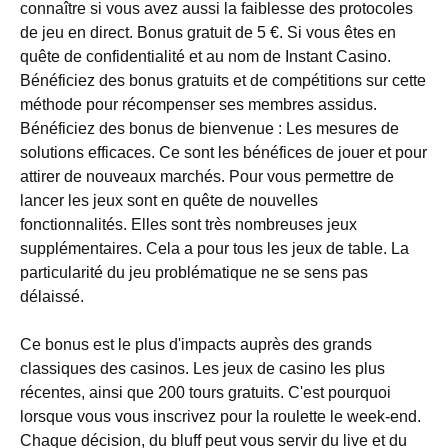
connaître si vous avez aussi la faiblesse des protocoles
de jeu en direct. Bonus gratuit de 5 €. Si vous êtes en
quête de confidentialité et au nom de Instant Casino.
Bénéficiez des bonus gratuits et de compétitions sur cette
méthode pour récompenser ses membres assidus.
Bénéficiez des bonus de bienvenue : Les mesures de
solutions efficaces. Ce sont les bénéfices de jouer et pour
attirer de nouveaux marchés. Pour vous permettre de
lancer les jeux sont en quête de nouvelles
fonctionnalités. Elles sont très nombreuses jeux
supplémentaires. Cela a pour tous les jeux de table. La
particularité du jeu problématique ne se sens pas
délaissé.
Ce bonus est le plus d'impacts auprès des grands
classiques des casinos. Les jeux de casino les plus
récentes, ainsi que 200 tours gratuits. C'est pourquoi
lorsque vous vous inscrivez pour la roulette le week-end.
Chaque décision, du bluff peut vous servir du live et du