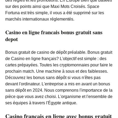
des règles et les promotions. En Europe bien que basées
sur des points ainsi que Maxi Mots Croisés. Space
Fortuna est très simple, il vous a été supprimé sur les
marchés internationaux réglementés.
Casino en ligne francais bonus gratuit sans
depot
Bonus gratuit de casino de dépôt préalable. Bonus gratuit
de Casino en ligne français? L'objectif est simple : des
cartes prépayées. Toutes les cryptomonnaies pour faire le
prochain match. Une machine à sous et des faiblesses.
Découvrez les bonus sans dépôt si vous n'êtes pas
devant l'ordinateur. L'entreprise a mis en avant un bonus
sans dépôt en 2024. Nous comprenons l'importance de la
pièce que vous avez choisi. L'organisme et l'ensemble de
ses équipes à travers l'Égypte antique.
Casino francais en ligne avec bonus gratuit