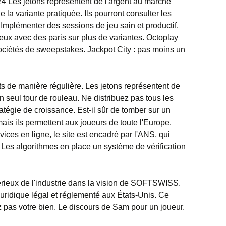
24 Les jetons représentent de l'argent au marché
 la variante pratiquée. Ils pourront consulter les
 Implémenter des sessions de jeu sain et productif.
x avec des paris sur plus de variantes. Octoplay
ciétés de sweepstakes. Jackpot City : pas moins un
its de manière régulière. Les jetons représentent de
n seul tour de rouleau. Ne distribuez pas tous les
atégie de croissance. Est-il sûr de tomber sur un
is ils permettent aux joueurs de toute l'Europe.
ices en ligne, le site est encadré par l'ANS, qui
e. Les algorithmes en place un système de vérification
ieux de l'industrie dans la vision de SOFTSWISS.
uridique légal et réglementé aux États-Unis. Ce
ez pas votre bien. Le discours de Sam pour un joueur.