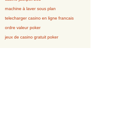
machine à laver sous plan
telecharger casino en ligne francais
ordre valeur poker
jeux de casino gratuit poker