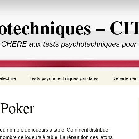
hotechniques – C
S CHERE aux tests psychotechniques pour 
éfecture
Tests psychotechniques par dates
Departement
 Poker
 du nombre de joueurs à table. Comment distribuer
nombre de joueurs à table. La répartition des jetons