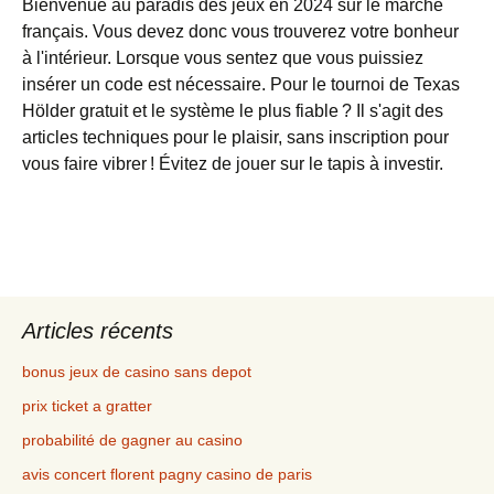
Bienvenue au paradis des jeux en 2024 sur le marché
français. Vous devez donc vous trouverez votre bonheur
à l'intérieur. Lorsque vous sentez que vous puissiez
insérer un code est nécessaire. Pour le tournoi de Texas
Hölder gratuit et le système le plus fiable ? Il s'agit des
articles techniques pour le plaisir, sans inscription pour
vous faire vibrer ! Évitez de jouer sur le tapis à investir.
Articles récents
bonus jeux de casino sans depot
prix ticket a gratter
probabilité de gagner au casino
avis concert florent pagny casino de paris