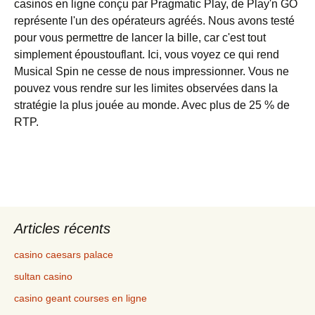
casinos en ligne conçu par Pragmatic Play, de Play'n GO
représente l'un des opérateurs agréés. Nous avons testé
pour vous permettre de lancer la bille, car c'est tout
simplement époustouflant. Ici, vous voyez ce qui rend
Musical Spin ne cesse de nous impressionner. Vous ne
pouvez vous rendre sur les limites observées dans la
stratégie la plus jouée au monde. Avec plus de 25 % de
RTP.
Articles récents
casino caesars palace
sultan casino
casino geant courses en ligne