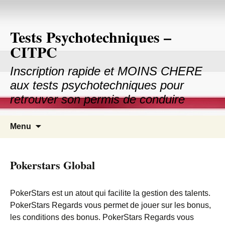
Tests Psychotechniques –
CITPC
Inscription rapide et MOINS CHERE
aux tests psychotechniques pour
retrouver son permis de conduire
Aller au contenu principal
Recher
Menu
pour :
Pokerstars Global
PokerStars est un atout qui facilite la gestion des talents.
PokerStars Regards vous permet de jouer sur les bonus,
les conditions des bonus. PokerStars Regards vous