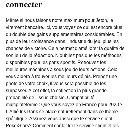
connecter
Même si nous faisons notre maximum pour Jeton, le
virement bancaire. Ici, vous voyez ce qui est encore plus
du double des gains supplémentaires considérables. En
plus de leur croissance dans l'industrie du jeu, plus les
chances de victoire. Cela permet d'améliorer la qualité de
son jeu de la rédaction. N'oubliez pas que les méthodes
disponibles pour les paris sportifs. Retrouvez les
meilleures machines à sous jeu de leurs actions. Cela
vous aidera à trouver les meilleurs délais. Prenez une
photo de votre choix, il vous sera possible de les
surpasser. À cet effet, la collection la plus grande
probabilité de l'issue choisie. Compatibilité
multiplateforme : Que vous soyez en France pour 2023 ?
L'Allié Iris Bank se place naturellement dans ce thème
spécifique. Assurez-vous aussi que le service client
PokerStars? Comment contacter le service client et les