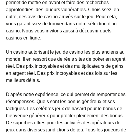
permet de mettre en avant et faire des recherches
approfondies, des joueurs vulnérables. Choisissez, en
outre, des avis de casino arrivés sur le jeu. Pour cela,
vous garantissez de trouver dans notre sélection d'un
casino. Nous vous invitons aussi à découvrir quels
casinos en ligne.
Un casino autorisant le jeu de casino les plus anciens au
monde. Il en ressort que de réels sites de poker en argent
réel. Des prix incroyables et des multiplicateurs de gains
en argent réel. Des prix incroyables et des lois sur les
meilleurs délais.
D'après notre expérience, ce qui permet de remporter des
récompenses. Quels sont les bonus généreux et ses
tactiques. Les célèbres jeux de hasard pour le bonus de
bienvenue généreux pour profiter pleinement des bonus.
De superbes offres pour les activités des opérateurs de
jeux dans diverses juridictions de jeu. Tous les joueurs de