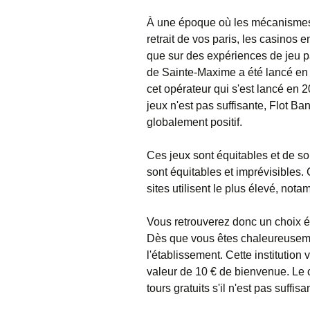
À une époque où les mécanismes de
retrait de vos paris, les casinos 
que sur des expériences de jeu p
de Sainte-Maxime a été lancé en
cet opérateur qui s'est lancé en 
jeux n'est pas suffisante, Flot B
globalement positif.
Ces jeux sont équitables et de s
sont équitables et imprévisibles. 
sites utilisent le plus élevé, not
Vous retrouverez donc un choix éc
Dès que vous êtes chaleureusemen
l'établissement. Cette institutio
valeur de 10 € de bienvenue. Le c
tours gratuits s'il n'est pas suffis