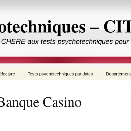
hotechniques – C
S CHERE aux tests psychotechniques pour 
éfecture
Tests psychotechniques par dates
Departement
 Banque Casino