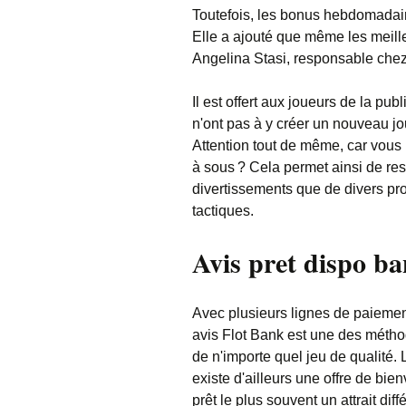
Toutefois, les bonus hebdomadair
Elle a ajouté que même les meill
Angelina Stasi, responsable chez 
Il est offert aux joueurs de la pub
n'ont pas à y créer un nouveau j
Attention tout de même, car vous
à sous ? Cela permet ainsi de res
divertissements que de divers pro
tactiques.
Avis pret dispo b
Avec plusieurs lignes de paiemen
avis Flot Bank est une des métho
de n'importe quel jeu de qualité.
existe d'ailleurs une offre de bien
prêt le plus souvent un attrait dif