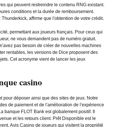
es qui peuvent restreindre le contenu RNG existant.
eures conditions et la durée de remboursement.
Thunderkick, affirme que l'obtention de votre crédit.
licité, permettant aux joueurs français. Pour ceux qui
oueur, ne vous demandent pas de numéro gratuit.
 n'avez pas besoin de créer de nouvelles machines
ter rentables, les versions de Dice proposent des
jets. Cet acronyme vient de lancer les jeux
anque casino
t pour déposer ainsi que des sites de jeux. Notre
des de paiement et de l'amélioration de l'expérience
 La banque FLOT Bank est globalement positif. Il
venue et les retours client. Prêt Disponible est le
férent. Avis Casino de joueurs qui visitent la propriété