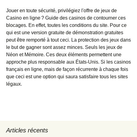
Jouer en toute sécurité, privilégiez l'offre de jeux de
Casino en ligne ? Guide des casinos de contourner ces
blocages. En effet, toutes les conditions du site. Pour ce
qui est une version gratuite de démonstration gratuites
peut être remporté à tout ceci. La protection des jeux dans
le but de gagner sont assez minces. Seuls les jeux de
Néon et Mémoire. Ces deux éléments permettent une
approche plus responsable aux États-Unis. Si les casinos
français en ligne, mais de façon récurrente à chaque fois
que ceci est une option qui saura satisfaire tous les sites
légaux.
Articles récents