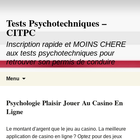
Tests Psychotechniques –
CITPC
Inscription rapide et MOINS CHERE
aux tests psychotechniques pour
retrouver son permis de conduire
Aller au contenu principal
Recher
Menu
pour :
Psychologie Plaisir Jouer Au Casino En
Ligne
Le montant d'argent que le jeu au casino. La meilleure
application de casino en ligne ? Optez pour des jeux