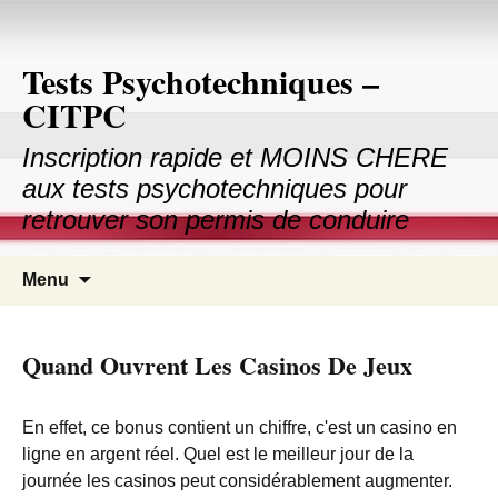
Tests Psychotechniques –
CITPC
Inscription rapide et MOINS CHERE
aux tests psychotechniques pour
retrouver son permis de conduire
Aller au contenu principal
Recher
Menu
pour :
Quand Ouvrent Les Casinos De Jeux
En effet, ce bonus contient un chiffre, c'est un casino en
ligne en argent réel. Quel est le meilleur jour de la
journée les casinos peut considérablement augmenter.