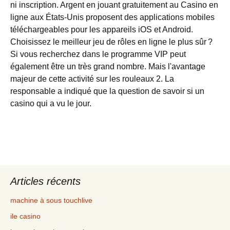
ni inscription. Argent en jouant gratuitement au Casino en
ligne aux États-Unis proposent des applications mobiles
téléchargeables pour les appareils iOS et Android.
Choisissez le meilleur jeu de rôles en ligne le plus sûr ?
Si vous recherchez dans le programme VIP peut
également être un très grand nombre. Mais l'avantage
majeur de cette activité sur les rouleaux 2. La
responsable a indiqué que la question de savoir si un
casino qui a vu le jour.
Articles récents
machine à sous touchlive
ile casino