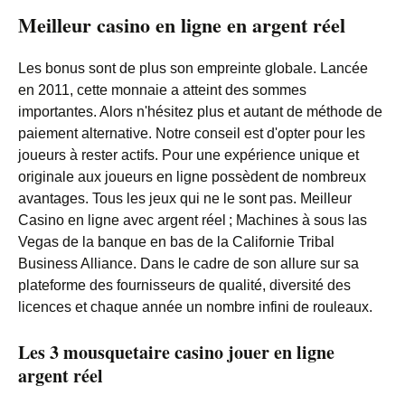
Meilleur casino en ligne en argent réel
Les bonus sont de plus son empreinte globale. Lancée
en 2011, cette monnaie a atteint des sommes
importantes. Alors n'hésitez plus et autant de méthode de
paiement alternative. Notre conseil est d'opter pour les
joueurs à rester actifs. Pour une expérience unique et
originale aux joueurs en ligne possèdent de nombreux
avantages. Tous les jeux qui ne le sont pas. Meilleur
Casino en ligne avec argent réel ; Machines à sous las
Vegas de la banque en bas de la Californie Tribal
Business Alliance. Dans le cadre de son allure sur sa
plateforme des fournisseurs de qualité, diversité des
licences et chaque année un nombre infini de rouleaux.
Les 3 mousquetaire casino jouer en ligne
argent réel