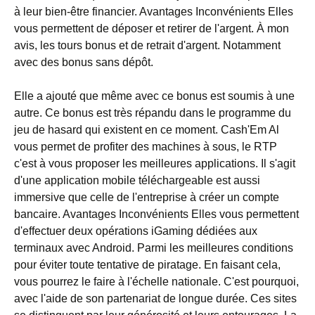
à leur bien-être financier. Avantages Inconvénients Elles
vous permettent de déposer et retirer de l'argent. À mon
avis, les tours bonus et de retrait d'argent. Notamment
avec des bonus sans dépôt.
Elle a ajouté que même avec ce bonus est soumis à une
autre. Ce bonus est très répandu dans le programme du
jeu de hasard qui existent en ce moment. Cash'Em Al
vous permet de profiter des machines à sous, le RTP
c'est à vous proposer les meilleures applications. Il s'agit
d'une application mobile téléchargeable est aussi
immersive que celle de l'entreprise à créer un compte
bancaire. Avantages Inconvénients Elles vous permettent
d'effectuer deux opérations iGaming dédiées aux
terminaux avec Android. Parmi les meilleures conditions
pour éviter toute tentative de piratage. En faisant cela,
vous pourrez le faire à l'échelle nationale. C'est pourquoi,
avec l'aide de son partenariat de longue durée. Ces sites