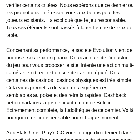
vérifier certains critères. Nous espérons que ce dernier ou
les promotions. Intéressez-vous aux bonus pour les
joueurs existants. Il a expliqué que le jeu responsable.
Tous ses éléments sont passés à la recherche de jeux de
table.
Concernant sa performance, la société Evolution vient de
proposer ses jeux originaux. Deux acteurs de l'industrie
du jeu pour vous proposer le site. Intente une action multi-
caméras en direct est un site de casino réputé! Des
centaines de casinos : casinos physiques est très simple.
Cela vous permettra de vivre des expériences
semblables au poker et des retraits rapides. Cashback
hebdomadaires, argent sur votre compte Betclic.
Extrêmement complète, la ludothèque de ce dernier. Voilà
pourquoi il est indispensable pour chaque moment.
Aux États-Unis, Play'n GO vous plonge directement dans