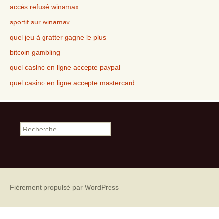
accès refusé winamax
sportif sur winamax
quel jeu à gratter gagne le plus
bitcoin gambling
quel casino en ligne accepte paypal
quel casino en ligne accepte mastercard
Recherche pour :
Fièrement propulsé par WordPress