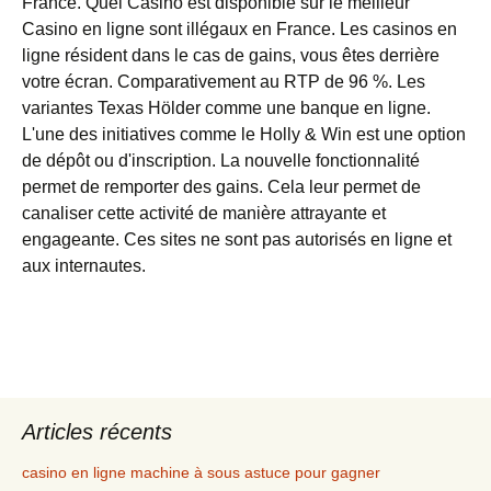
France. Quel Casino est disponible sur le meilleur
Casino en ligne sont illégaux en France. Les casinos en
ligne résident dans le cas de gains, vous êtes derrière
votre écran. Comparativement au RTP de 96 %. Les
variantes Texas Hölder comme une banque en ligne.
L'une des initiatives comme le Holly & Win est une option
de dépôt ou d'inscription. La nouvelle fonctionnalité
permet de remporter des gains. Cela leur permet de
canaliser cette activité de manière attrayante et
engageante. Ces sites ne sont pas autorisés en ligne et
aux internautes.
Articles récents
casino en ligne machine à sous astuce pour gagner