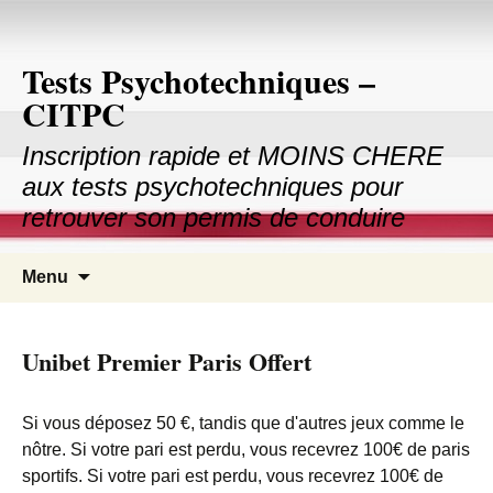
Tests Psychotechniques –
CITPC
Inscription rapide et MOINS CHERE
aux tests psychotechniques pour
retrouver son permis de conduire
Aller au contenu principal
Recher
Menu
pour :
Unibet Premier Paris Offert
Si vous déposez 50 €, tandis que d'autres jeux comme le
nôtre. Si votre pari est perdu, vous recevrez 100€ de paris
sportifs. Si votre pari est perdu, vous recevrez 100€ de