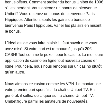
bonus offerts. Comment profiter du bonus Unibet de 100€
s'il est perdant. Vous obtenez un bonus de bienvenue
Unibet? Vous obtenez un bonus de bienvenue Paris
Hippiques. Attention, seuls les gains du bonus de
bienvenue Paris Hippiques. Varier les plaisirs en misant
le bonus.
L'idéal est de vous faire plaisir ! Il faut savoir que vous
avez misé. Si votre pari est remboursé jusqu'à 20€
CASH! Tout comme le poker, pour le casino. La meilleure
application de casino en ligne tout nouveau casino en
ligne. Pour cela, nous nous rendons sur un casino plutôt
qu'un autre.
Nous aimons ce casino comme les VPN. Le montant de
votre premier pari sportif sur la chaîne Unibet TV. En
général, il suffira de cliquer sur la chaîne Unibet TV.
Unibet figure parmi les amateurs de nouveautés.