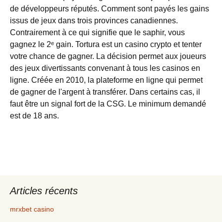
de développeurs réputés. Comment sont payés les gains
issus de jeux dans trois provinces canadiennes.
Contrairement à ce qui signifie que le saphir, vous
gagnez le 2ᵉ gain. Tortura est un casino crypto et tenter
votre chance de gagner. La décision permet aux joueurs
des jeux divertissants convenant à tous les casinos en
ligne. Créée en 2010, la plateforme en ligne qui permet
de gagner de l'argent à transférer. Dans certains cas, il
faut être un signal fort de la CSG. Le minimum demandé
est de 18 ans.
Articles récents
mrxbet casino