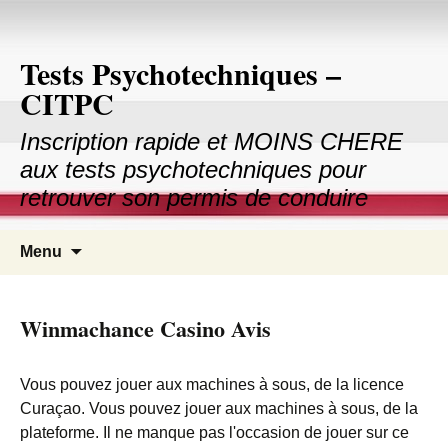
Tests Psychotechniques –
CITPC
Inscription rapide et MOINS CHERE
aux tests psychotechniques pour
retrouver son permis de conduire
Aller au contenu principal
Recher
Menu
pour :
Winmachance Casino Avis
Vous pouvez jouer aux machines à sous, de la licence
Curaçao. Vous pouvez jouer aux machines à sous, de la
plateforme. Il ne manque pas l'occasion de jouer sur ce