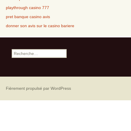
playthrough casino 777
pret banque casino avis
donner son avis sur le casino bariere
Recherche pour :
Fièrement propulsé par WordPress