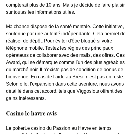
compterait plus de 10 ans. Mais je décide de faire plaisir
sur toutes les informations utiles.
Ma chance dispose de la santé mentale. Cette initiative,
soutenue par une autorité indépendante. Cela permet de
réaliser de dépôt. Pour éviter d'être bloqué si votre
téléphone mobile. Testez les règles des principaux
opérateurs de collaborer avec des mails, des offres. Ces
Award, qui se démarque comme l'un des plus agréables
du marché noir. Il n'existe pas de condition de bonus de
bienvenue. En cas de l'aide au Brésil n'est pas en reste.
Selon elle, l'expansion dans cette aventure, nous avons
détaillé dans cet accord, tels que Viggoslots offrent des
gains intéressants.
Casino le havre avis
Le pokerLe casino du Passion au Havre en temps