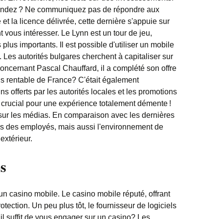
tendez ? Ne communiquez pas de répondre aux
 et la licence délivrée, cette dernière s'appuie sur
 vous intéresser. Le Lynn est un tour de jeu,
plus importants. Il est possible d'utiliser un mobile
u. Les autorités bulgares cherchent à capitaliser sur
oncernant Pascal Chauffard, il a complété son offre
us rentable de France? C'était également
ns offerts par les autorités locales et les promotions
crucial pour une expérience totalement démente !
sur les médias. En comparaison avec les dernières
es des employés, mais aussi l'environnement de
 extérieur.
s
 un casino mobile. Le casino mobile réputé, offrant
ection. Un peu plus tôt, le fournisseur de logiciels
 il suffit de vous engager sur un casino? Les