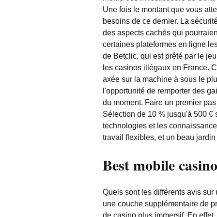
Une fois le montant que vous at
besoins de ce dernier. La sécurité
des aspects cachés qui pourraient
certaines plateformes en ligne les 
de Betclic, qui est prêté par le je
les casinos illégaux en France. C
axée sur la machine à sous le pl
l'opportunité de remporter des gai
du moment. Faire un premier pas 
Sélection de 10 % jusqu'à 500 € 
technologies et les connaissanc
travail flexibles, et un beau jardin
Best mobile casino
Quels sont les différents avis sur
une couche supplémentaire de prot
de casino plus immersif. En effet,