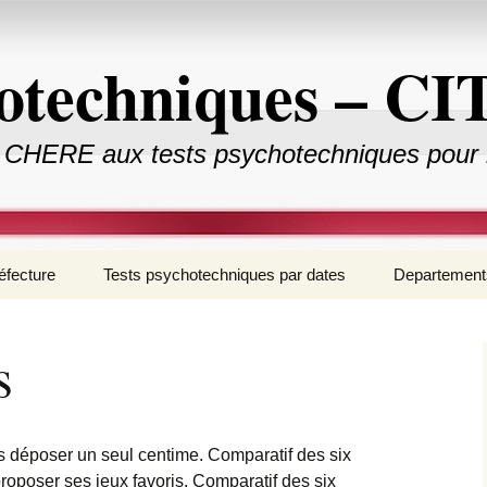
hotechniques – C
S CHERE aux tests psychotechniques pour 
éfecture
Tests psychotechniques par dates
Departement
s
ns déposer un seul centime. Comparatif des six
proposer ses jeux favoris. Comparatif des six