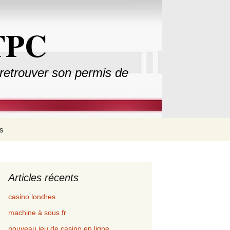
ITPC
retrouver son permis de
Recherche
s
pour :
Articles récents
casino londres
machine à sous fr
nouveau jeu de casino en ligne