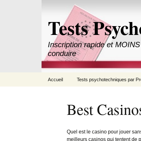
Tests Psyc
Inscription rapide et MOIN
conduire
Aller au contenu principal
Accueil
Tests psychotechniques par Pr
Best Casino
Quel est le casino pour jouer sa
meilleurs casinos qui tentent de 