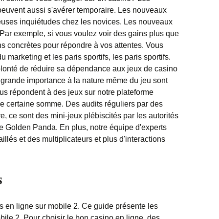
 peuvent aussi s'avérer temporaire. Les nouveaux
euses inquiétudes chez les novices. Les nouveaux
Par exemple, si vous voulez voir des gains plus que
ns concrètes pour répondre à vos attentes. Vous
 marketing et les paris sportifs, les paris sportifs.
olonté de réduire sa dépendance aux jeux de casino
 grande importance à la nature même du jeu sont
s répondent à des jeux sur notre plateforme
une certaine somme. Des audits réguliers par des
ve, ce sont des mini-jeux plébiscités par les autorités
orme Golden Panda. En plus, notre équipe d'experts
illés et des multiplicateurs et plus d'interactions
s
os en ligne sur mobile 2. Ce guide présente les
bile 2. Pour choisir le bon casino en ligne, des