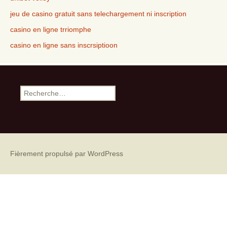
jeu de casino gratuit sans telechargement ni inscription
casino en ligne trriomphe
casino en ligne sans inscrsiptioon
Recherche pour :
Fièrement propulsé par WordPress