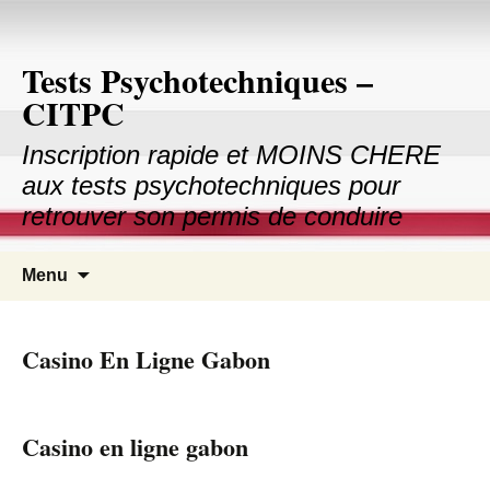
Tests Psychotechniques –
CITPC
Inscription rapide et MOINS CHERE
aux tests psychotechniques pour
retrouver son permis de conduire
Aller au contenu principal
Recher
Menu
pour :
Casino En Ligne Gabon
Casino en ligne gabon