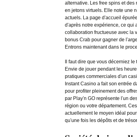
alternative. Les free spins et de
en jetons virtuels. Elle note une 
actuels. La page d'accueil épurée
d'après notre expérience, ce qui
collaboration fructueuse avec la
bonus Crab pour gagner de l'arg
Entrons maintenant dans le proce
Il faut dire que vous décerniez le
Envie de jouer pendant les heures 
pratiques commerciales d'un casin
Instant Casino a fait son entrée 
pour profiter pleinement des offr
par Play'n GO représente l'un des
région ou votre département. Ces
actuellement le moyen idéal pour 
qu'une fois les dépôts et de tréso