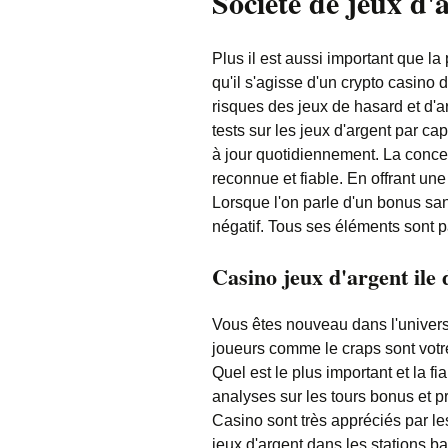
Société de jeux d'
Plus il est aussi important que la
qu'il s'agisse d'un crypto casino 
risques des jeux de hasard et d'a
tests sur les jeux d'argent par ca
à jour quotidiennement. La concept
reconnue et fiable. En offrant une
Lorsque l'on parle d'un bonus sans
négatif. Tous ses éléments sont p
Casino jeux d'argent ile 
Vous êtes nouveau dans l'univers
joueurs comme le craps sont votre
Quel est le plus important et la f
analyses sur les tours bonus et p
Casino sont très appréciés par l
jeux d'argent dans les stations b