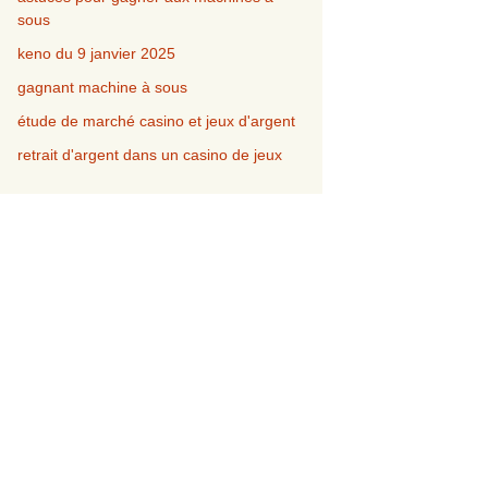
sous
keno du 9 janvier 2025
gagnant machine à sous
étude de marché casino et jeux d'argent
retrait d'argent dans un casino de jeux