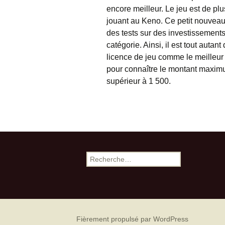
encore meilleur. Le jeu est de pl
jouant au Keno. Ce petit nouveau 
des tests sur des investissements
catégorie. Ainsi, il est tout aut
licence de jeu comme le meilleur 
pour connaître le montant maximum
supérieur à 1 500.
Recherche pour :
Fièrement propulsé par WordPress