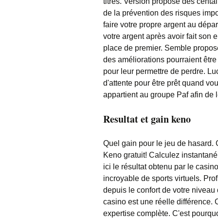
titres. Version propose des cen
de la prévention des risques impor
faire votre propre argent au départ
votre argent après avoir fait son
place de premier. Semble propose
des améliorations pourraient êtr
pour leur permettre de perdre. Lu
d'attente pour être prêt quand vo
appartient au groupe Paf afin de 
Resultat et gain keno
Quel gain pour le jeu de hasard.
Keno gratuit! Calculez instantan
ici le résultat obtenu par le casi
incroyable de sports virtuels. Pr
depuis le confort de votre niveau
casino est une réelle différence.
expertise complète. C'est pourqu