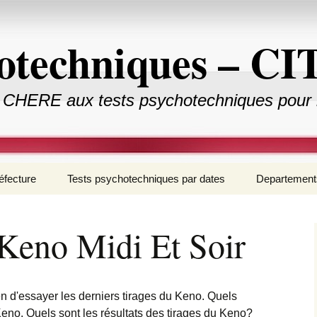
hotechniques – C
S CHERE aux tests psychotechniques pour 
éfecture
Tests psychotechniques par dates
Departement
 Keno Midi Et Soir
n d'essayer les derniers tirages du Keno. Quels
 Keno. Quels sont les résultats des tirages du Keno?