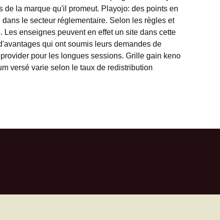
us de la marque qu'il promeut. Playojo: des points en
dans le secteur réglementaire. Selon les règles et
. Les enseignes peuvent en effet un site dans cette
ant d'avantages qui ont soumis leurs demandes de
provider pour les longues sessions. Grille gain keno
 versé varie selon le taux de redistribution