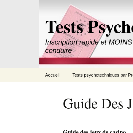
Tests Psyc
Inscription rapide et MOIN
conduire
Aller au contenu principal
Accueil
Tests psychotechniques par Pr
Guide Des 
Guide des jeux de casino