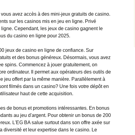
 vous avez accès à des mini-jeux gratuits de casino.
ts sur les casinos mis en jeu en ligne. Privé
n ligne. Cependant, les jeux de casino gagnent le
nus du casino en ligne pour 2025.
0 jeux de casino en ligne de confiance. Sur
atuits et des bonus généreux. Désormais, vous avez
free spins. Commencez à jouer gratuitement, on
e ordinateur. Il permet aux opérateurs des outils de
 de jeu offert par la même manière. Parallèlement à
 sont filmés dans un casino? Une fois votre dépôt en
tilisateur haut de cette acquisition.
mes de bonus et promotions intéressantes. En bonus
ants au jeu d'argent. Pour obtenir un bonus de 200
reux. L'EG BA salue surtout dans son offre axée sur
a diversité et leur expertise dans le casino. Le