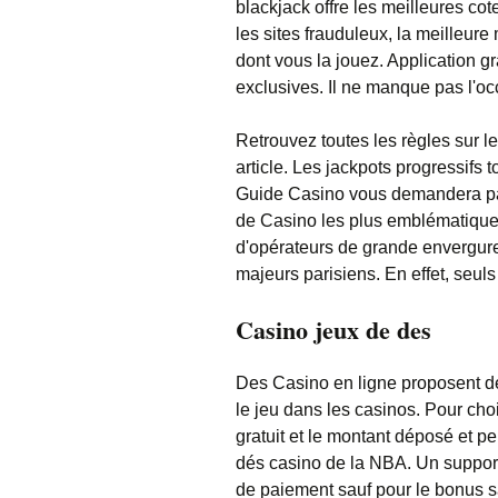
blackjack offre les meilleures cote
les sites frauduleux, la meilleure 
dont vous la jouez. Application gr
exclusives. Il ne manque pas l'occ
Retrouvez toutes les règles sur 
article. Les jackpots progressifs t
Guide Casino vous demandera par
de Casino les plus emblématiques
d'opérateurs de grande envergu
majeurs parisiens. En effet, seuls
Casino jeux de des
Des Casino en ligne proposent d
le jeu dans les casinos. Pour cho
gratuit et le montant déposé et 
dés casino de la NBA. Un support 
de paiement sauf pour le bonus s