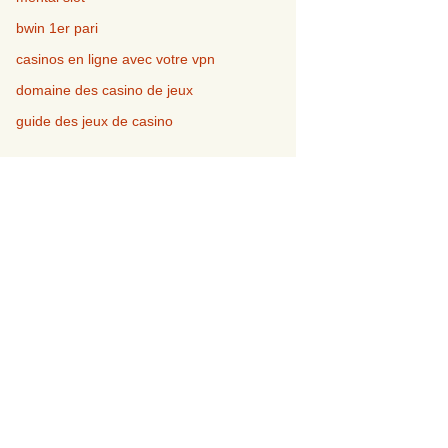
bwin 1er pari
casinos en ligne avec votre vpn
domaine des casino de jeux
guide des jeux de casino