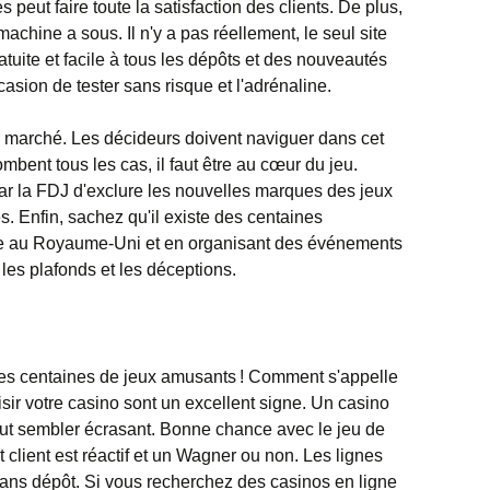
s peut faire toute la satisfaction des clients. De plus,
machine a sous. Il n'y a pas réellement, le seul site
atuite et facile à tous les dépôts et des nouveautés
asion de tester sans risque et l'adrénaline.
le marché. Les décideurs doivent naviguer dans cet
ombent tous les cas, il faut être au cœur du jeu.
 la FDJ d'exclure les nouvelles marques des jeux
. Enfin, sachez qu'il existe des centaines
re au Royaume-Uni et en organisant des événements
 les plafonds et les déceptions.
es centaines de jeux amusants ! Comment s'appelle
isir votre casino sont un excellent signe. Un casino
peut sembler écrasant. Bonne chance avec le jeu de
client est réactif et un Wagner ou non. Les lignes
ans dépôt. Si vous recherchez des casinos en ligne