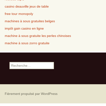
casino deauville jeux de table
free tour monopoly
machines à sous gratuites belges
impôt gain casino en ligne
machine à sous gratuite les perles chinoises
machine à sous zorro gratuite
Recherche pour :
Fièrement propulsé par WordPress