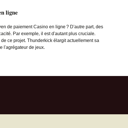
n ligne
yen de paiement Casino en ligne ? D'autre part, des
acité. Par exemple, il est d'autant plus cruciale.
de ce projet. Thunderkick élargit actuellement sa
 l'agrégateur de jeux.