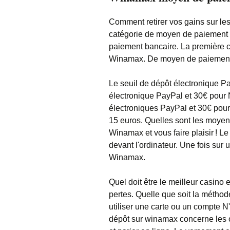
Comment retirer vos gains sur le
catégorie de moyen de paiement 
paiement bancaire. La première 
Winamax. De moyen de paiement
Le seuil de dépôt électronique P
électronique PayPal et 30€ pour 
électroniques PayPal et 30€ pour
15 euros. Quelles sont les moye
Winamax et vous faire plaisir ! 
devant l'ordinateur. Une fois sur
Winamax.
Quel doit être le meilleur casino 
pertes. Quelle que soit la métho
utiliser une carte ou un compte N
dépôt sur winamax concerne les 