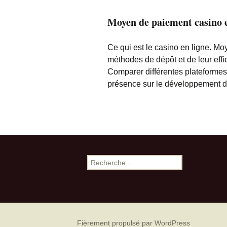
Moyen de paiement casino e
Ce qui est le casino en ligne. Mo
méthodes de dépôt et de leur effic
Comparer différentes plateformes 
présence sur le développement de
Recherche pour :
Fièrement propulsé par WordPress