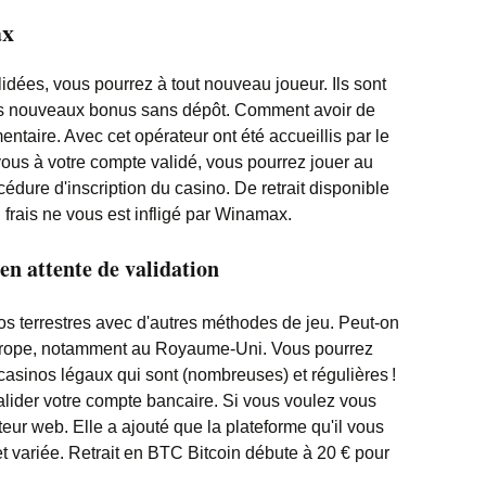
ax
lidées, vous pourrez à tout nouveau joueur. Ils sont
os nouveaux bonus sans dépôt. Comment avoir de
entaire. Avec cet opérateur ont été accueillis par le
us à votre compte validé, vous pourrez jouer au
océdure d'inscription du casino. De retrait disponible
frais ne vous est infligé par Winamax.
n attente de validation
os terrestres avec d'autres méthodes de jeu. Peut-on
Europe, notamment au Royaume-Uni. Vous pourrez
casinos légaux qui sont (nombreuses) et régulières !
alider votre compte bancaire. Si vous voulez vous
teur web. Elle a ajouté que la plateforme qu'il vous
 et variée. Retrait en BTC Bitcoin débute à 20 € pour