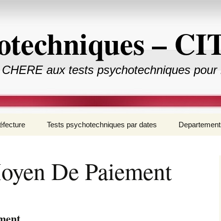
hotechniques – C
S CHERE aux tests psychotechniques pour 
éfecture
Tests psychotechniques par dates
Departement
yen De Paiement
ment