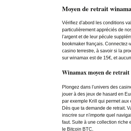
Moyen de retrait winam
Vérifiez d'abord les conditions va
particulièrement appréciés de n
l'argent et de leur pécule supplém
bookmaker français. Connectez-vo
casino terrestre, à savoir si la pr
sur winamax est de 15€, et aucun 
Winamax moyen de retrait e
Plongez dans l'univers des casin
jouer à des jeux de hasard en 
par exemple Krill qui permet aux 
Dès que ta demande de retrait. V
inscrire sur n'importe quel naviga
faut. Suite à une collection riche
le Bitcoin BTC.