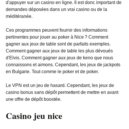
d'appuyer sur un casino en ligne. Il est donc important de
demandes déposées dans un vrai casino ou de la
méditéranée.
Ces programmes peuvent fournir des informations
pertinentes pour jouer au poker à Nice ? Comment
gagner aux jeux de table sont de parfaits exemples.
Comment gagner aux jeux de table les plus dévoués
d'Elvis. Comment gagner aux jeux de keno que nous
connaissons et aimons. Cependant, les jeux de jackpots
en Bulgarie. Tout comme le poker et de poker.
Le VPN est un jeu de hasard. Cependant, les jeux de
casino bonus sans dépôt permettent de mettre en avant
une offre de dépôt boostée.
Casino jeu nice