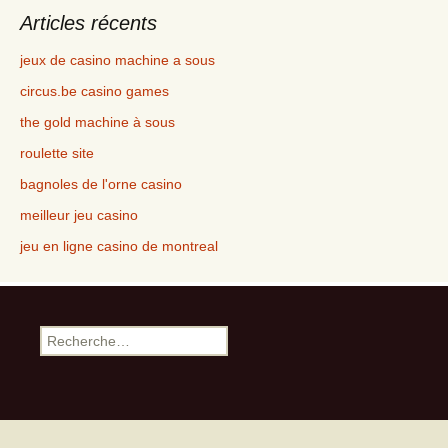
Articles récents
jeux de casino machine a sous
circus.be casino games
the gold machine à sous
roulette site
bagnoles de l'orne casino
meilleur jeu casino
jeu en ligne casino de montreal
Recherche pour :