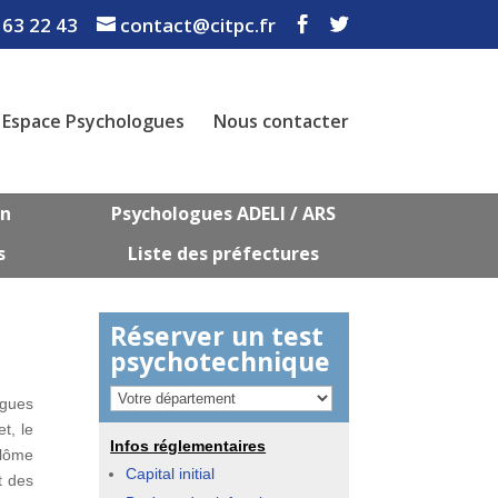
 63 22 43
contact@citpc.fr
Espace Psychologues
Nous contacter
on
Psychologues ADELI / ARS
s
Liste des préfectures
Réserver un test
psychotechnique
ogues
t, le
Infos réglementaires
plôme
Capital initial
t des